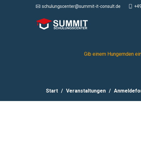
+49
schulungscenter@summit-it-consult.de
Gib einem Hungernden einen
Start
Veranstaltungen
Anmeldefo