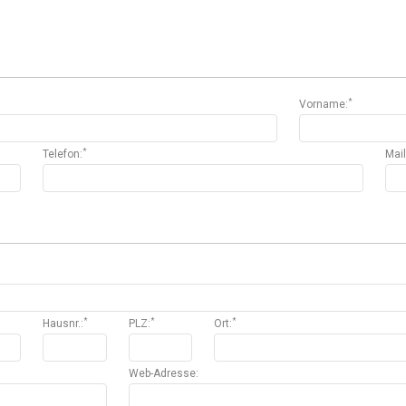
*
Vorname:
*
Telefon:
Mai
*
*
*
Hausnr.:
PLZ:
Ort:
Web-Adresse: