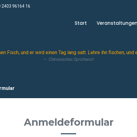
 2403 96164 16
Start
Veranstaltunge
 Fisch, und er wird einen Tag lang satt. Lehre ihn fischen, und 
Chinesisches Sprichwort
rmular
Anmeldeformular